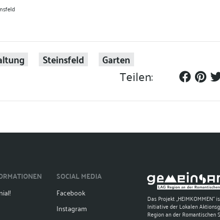
nsfeld
altung
Steinsfeld
Garten
Teilen:
FORMATIONEN
SOCIAL MEDIA
ial!
Facebook
Das Projekt „HEIMKOMMEN“ is
Initiative der Lokalen Aktions
Instagram
Region an der Romantischen 