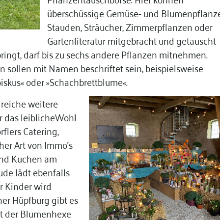
überschüssige Gemüse- und Blumenpflanz
Stauden, Sträucher, Zimmerpflanzen oder
Gartenliteratur mitgebracht und getauscht
ringt, darf bis zu sechs andere Pflanzen mitnehmen.
en sollen mit Namen beschriftet sein, beispielsweise
iskus« oder »Schachbrettblume«.
lreiche weitere
r das leiblicheWohl
flers Catering,
cher Art von Immo’s
 und Kuchen am
de lädt ebenfalls
r Kinder wird
er Hüpfburg gibt es
t der Blumenhexe