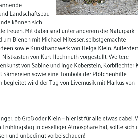
spannende
 und Landschaftsbau
eunde können sich
nde freuen. Mit dabei sind unter anderem die Naturpark
d um Bienen mit Michael Mitesser, selbstgemachte
deen sowie Kunsthandwerk von Helga Klein. Außerde
 Nistkästen von Kurt Hochmuth vorgestellt. Weitere
nkunst von Sabine und Inge Koberstein, Korbflechter 
it Sämereien sowie eine Tombola der Pfötchenhilfe
h begleitet wird der Tag von Livemusik mit Markus von
ger, ob Groß oder Klein – hier ist für alle etwas dabei.
 Frühlingstag in geselliger Atmosphäre hat, sollte sich
sen und unbedingt vorbeischauen!