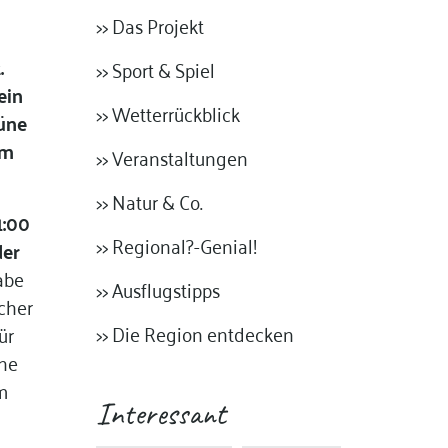
>> Das Projekt
.
>> Sport & Spiel
ein
>> Wetterrückblick
rüne
um
>> Veranstaltungen
>> Natur & Co.
1:00
>> Regional?-Genial!
der
abe
>> Ausflugstipps
ucher
>> Die Region entdecken
ür
rne
m
Interessant