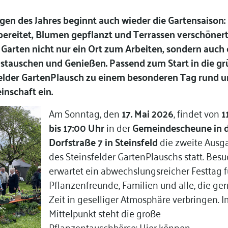
en des Jahres beginnt auch wieder die Gartensaison:
ereitet, Blumen gepflanzt und Terrassen verschönert
 Garten nicht nur ein Ort zum Arbeiten, sondern auch 
stauschen und Genießen. Passend zum Start in die g
sfelder GartenPlausch zu einem besonderen Tag rund 
nschaft ein.
Am Sonntag, den
17. Mai 2026
, findet von
1
bis 17:00 Uhr
in der
Gemeindescheune in 
Dorfstraße 7 in Steinsfeld
die zweite Ausg
des Steinsfelder GartenPlauschs statt. Bes
erwartet ein abwechslungsreicher Festtag f
Pflanzenfreunde, Familien und alle, die ge
Zeit in geselliger Atmosphäre verbringen. I
Mittelpunkt steht die große
Pflanzentauschbörse: Hier können