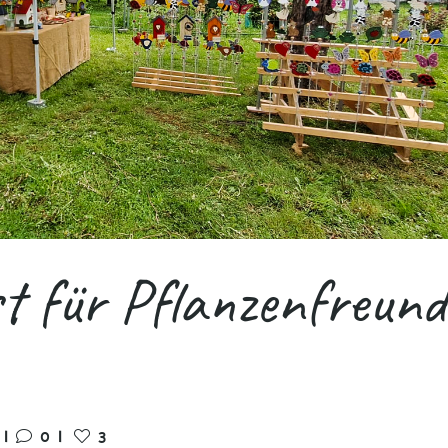
t für Pflanzenfreund
|
0
|
3