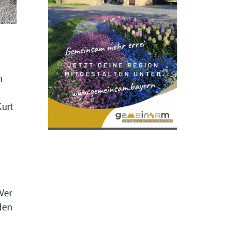
m
Kurt
 Wer
 den