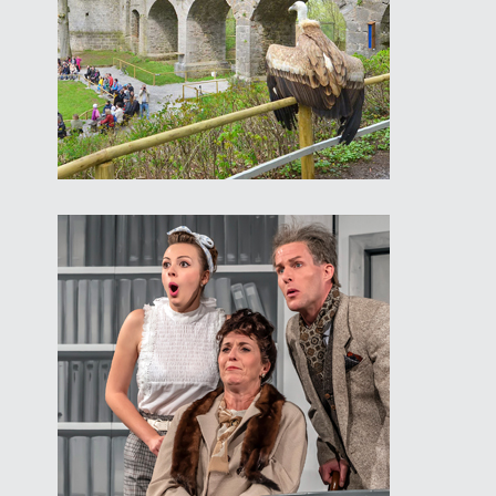
Fürstlicher Falkenhof
in Schillingsfürst
Landestheater
in Dinkelsbühl