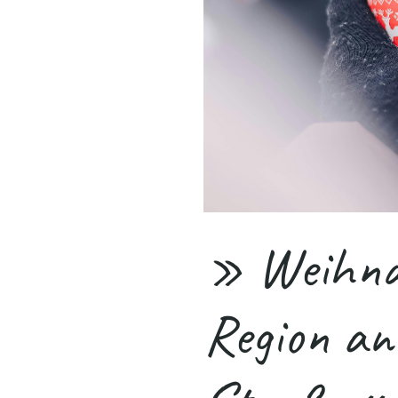
» Weihna
Region an