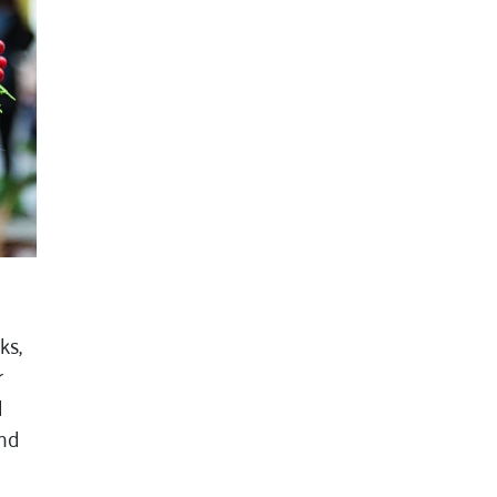
ks,
r
d
nd