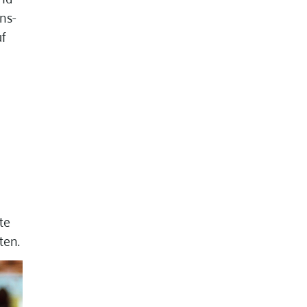
ns-
uf
te
ten.