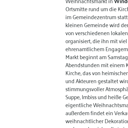
Weihnachtsmarkt in
Wind
Ortsmitte rund um die Kirc
im Gemeindezentrum stattf
kleinen Gemeinde wird de
von verschiedenen lokalen
organisiert, die ihn mit vie
ehrenamtlichem Engagemen
Markt beginnt am Samstag
Abendstunden mit einem K
Kirche, das von heimische
und Akteuren gestaltet wi
stimmungsvoller Atmosphär
Suppe, Imbiss und heiße G
eigentliche Weihnachtsmark
außerdem findet ein Ver
weihnachtlicher Dekoratione