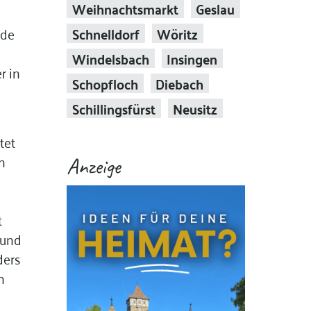
Weihnachtsmarkt
Geslau
Schnelldorf
Wöritz
nde
Windelsbach
Insingen
r in
Schopfloch
Diebach
Schillingsfürst
Neusitz
tet
n
Anzeige
t
 und
ders
n