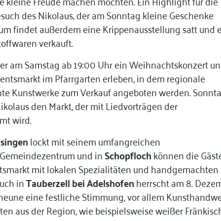
ne kleine Freude machen möchten. Ein Highlight für die
Besuch des Nikolaus, der am Sonntag kleine Geschenke
rum findet außerdem eine Krippenausstellung satt und 
toffwaren verkauft.
r am Samstag ab 19:00 Uhr ein Weihnachtskonzert u
ntsmarkt im Pfarrgarten erleben, in dem regionale
te Kunstwerke zum Verkauf angeboten werden. Sonnt
ikolaus den Markt, der mit Liedvorträgen der
mt wird.
nsingen
lockt mit seinem umfangreichen
Gemeindezentrum und in
Schopfloch
können die Gäst
tsmarkt mit lokalen Spezialitäten und handgemachten
uch in
Tauberzell bei Adelshofen
herrscht am 8. Deze
heune eine festliche Stimmung, vor allem Kunsthandw
äten aus der Region, wie beispielsweise weißer Fränkisc