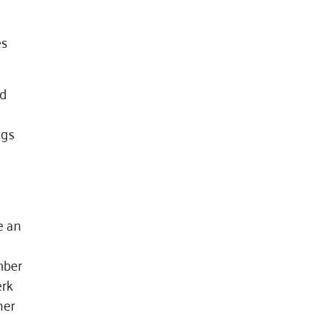
es
nd
ags
e an
mber
erk
her