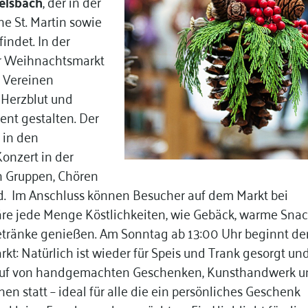
elsbach
, der in der
he St. Martin sowie
indet. In der
r Weihnachtsmarkt
 Vereinen
l Herzblut und
t gestalten. Der
 in den
onzert in der
n Gruppen, Chören
rd. Im Anschluss können Besucher auf dem Markt bei
e jede Menge Köstlichkeiten, wie Gebäck, warme Snac
etränke genießen. Am Sonntag ab 13:00 Uhr beginnt de
t: Natürlich ist wieder für Speis und Trank gesorgt un
kauf von handgemachten Geschenken, Kunsthandwerk u
n statt – ideal für alle die ein persönliches Geschenk