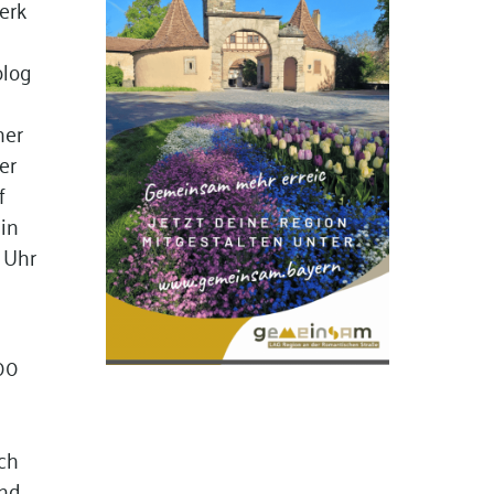
erk
olog
her
er
f
 in
 Uhr
00
ch
und