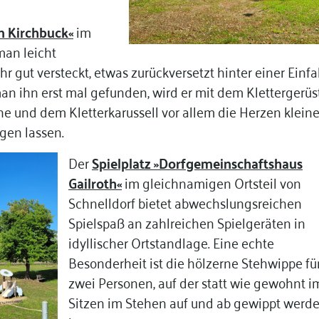
m Kirchbuck«
im
man leicht
hr gut versteckt, etwas zurückversetzt hinter einer Einfa
n ihn erst mal gefunden, wird er mit dem Klettergerüst
e und dem Kletterkarussell vor allem die Herzen kleine
gen lassen.
Der
Spielplatz »Dorfgemeinschaftshaus
Gailroth«
im gleic
hnamigen Ortsteil von
Schnelldorf bietet abwechslungsreichen
Spielspaß an zahlreichen Spielgeräten in
idyllischer Ortstandlage. Eine echte
Besonderheit ist die hölzerne Stehwippe fü
zwei Personen, auf der statt wie gewohnt i
Sitzen im Stehen auf und ab gewippt werd