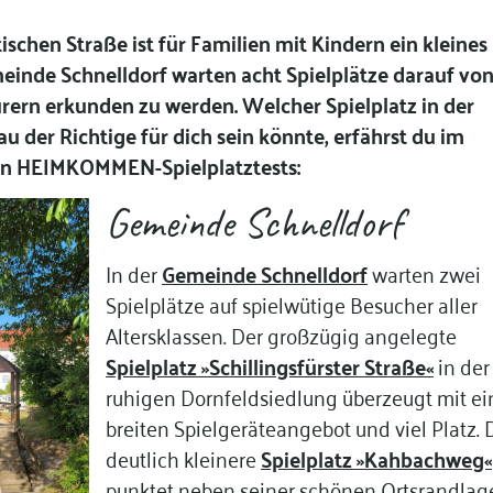
schen Straße ist für Familien mit Kindern ein kleines
emeinde Schnelldorf warten acht Spielplätze darauf vo
rern erkunden zu werden. Welcher Spielplatz in der
u der Richtige für dich sein könnte, erfährst du im
ßen HEIMKOMMEN-Spielplatztests:
Gemeinde Schnelldorf
In der
Gemeinde
Schnelldorf
warten zwei
Spielplätze auf spielwütige Besucher aller
Altersklassen. Der großzügig angelegte
Spielplatz »Schillingsfürster Straße«
in der
ruhigen Dornfeldsiedlung überzeugt mit e
breiten Spielgeräteangebot und viel Platz. 
deutlich kleinere
Spielplatz »Kahbachweg«
punktet neben seiner schönen Ortsrandlag