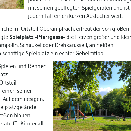
mit seinen gepflegten Spielgeräten und ist 
jedem Fall einen kurzen Abstecher wert.
kirche im Ortsteil Oberampfrach, erfreut der von großen
egte
Spielplatz »Pfarrgasse«
die Herzen großer und klei
ampolin, Schaukel oder Drehkarussell, an heißen
schattige Spielplatz ein echter Geheimtipp.
 Spielen und Rennen
latz
Ortsteil
 einen seiner
. Auf dem riesigen,
ielplatzgelände
roßen blauen
räte für Kinder aller