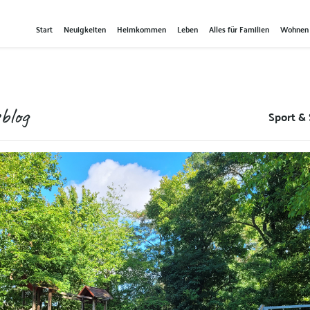
Start
Neuigkeiten
Heimkommen
Leben
Alles für Familien
Wohnen
blog
Sport & 