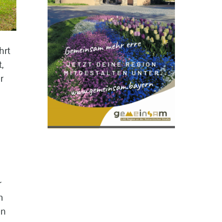
hrt
,
r
r
m
en