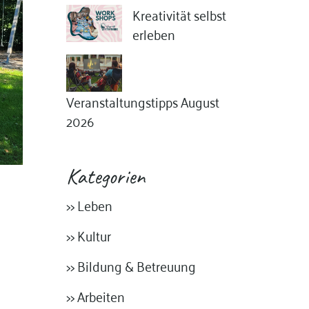
Kreativität selbst
erleben
Veranstaltungstipps August
2026
Kategorien
>> Leben
>> Kultur
>> Bildung & Betreuung
>> Arbeiten