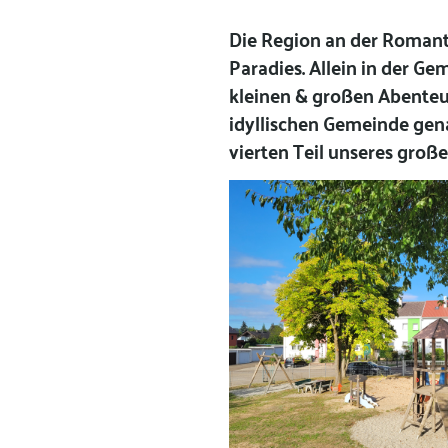
Die Region an der Romanti
Paradies. Allein in der G
kleinen & großen Abenteu
idyllischen Gemeinde gena
vierten Teil unseres gro