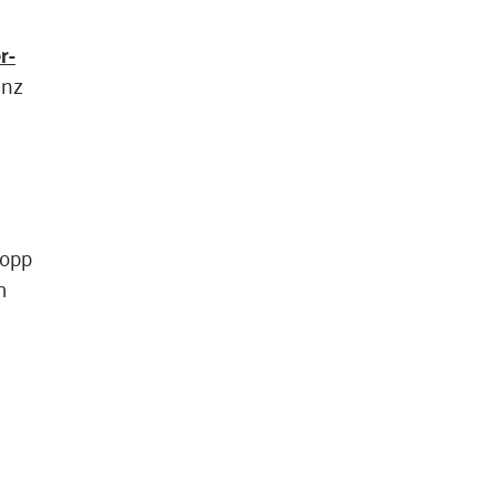
r-
anz
topp
m