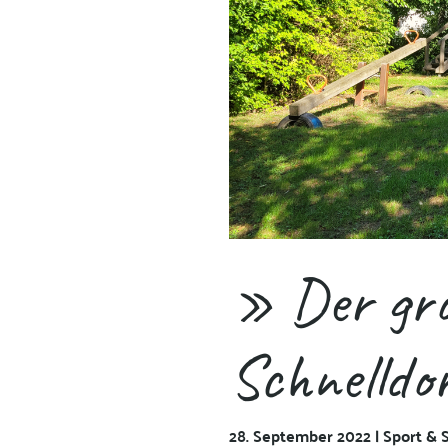
» Der groß
Schnelldo
28. September 2022 | Sport & S