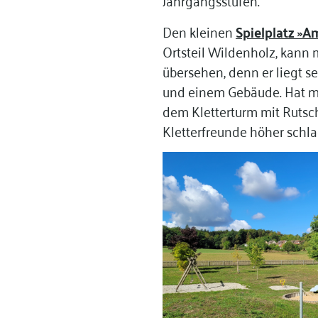
Den kleinen
Spielplatz »A
Ortsteil Wildenholz, kann 
übersehen, denn er liegt se
und einem Gebäude. Hat ma
dem Kletterturm mit Rutsch
Kletterfreunde höher schla