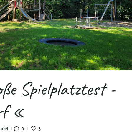
e Spielplatztest -
rf «
piel
|
0
|
3