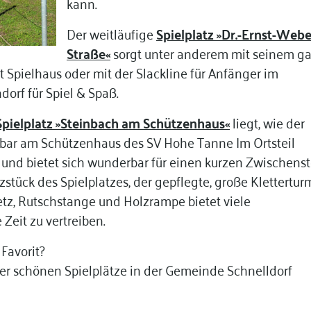
kann.
Der weitläufige
Spielplatz
»Dr.-Ernst-Webe
Straße«
sorgt unter anderem mit seinem g
 Spielhaus oder mit der Slackline für Anfänger im
dorf für Spiel & Spaß.
Spielplatz »Steinbach am Schützenhaus«
liegt, wie der
bar am Schützenhaus des SV Hohe Tanne Im Ortsteil
 und bietet sich wunderbar für einen kurzen Zwischens
zstück des Spielplatzes, der gepflegte, große Klettertur
tz, Rutschstange und Holzrampe bietet viele
 Zeit zu vertreiben.
 Favorit?
er schönen Spielplätze in der Gemeinde Schnelldorf