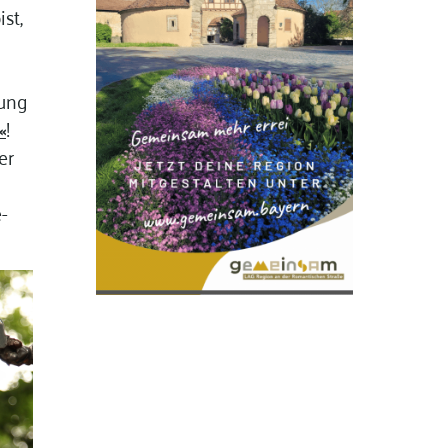
st,
rung
«
!
er
-