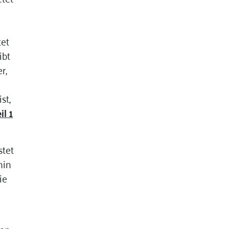
tet
ibt
r,
st,
il 1
stet
hin
ie
en,