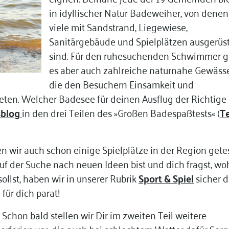
in idyllischer Natur Badeweiher, von denen
viele mit Sandstrand, Liegewiese,
Sanitärgebäude und Spielplätzen ausgerüs
sind. Für den ruhesuchenden Schwimmer g
es aber auch zahlreiche naturnahe Gewässe
die den Besuchern Einsamkeit und
en. Welcher Badesee für deinen Ausflug der Richtige i
blog
in den drei Teilen des »Großen Badespaßtests« (
Te
wir auch schon einige Spielplätze in der Region gete
uf der Suche nach neuen Ideen bist und dich fragst, wo
llst, haben wir in unserer Rubrik
Sport & Spiel
sicher d
für dich parat!
Schon bald stellen wir Dir im zweiten Teil weitere
erferien vor, die auch bei schlechtem Wetter dafür Sorg