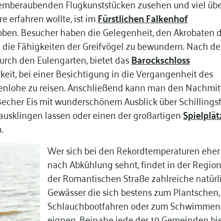
atemberaubenden Flugkunststücken zusehen und viel üb
re erfahren wollte, ist im
Fürstlichen Falkenhof
ben. Besucher haben die Gelegenheit, den Akrobaten 
 die Fähigkeiten der Greifvögel zu bewundern. Nach de
rch den Eulengarten, bietet das
Barockschloss
keit, bei einer Besichtigung in die Vergangenheit des
enlohe zu reisen. Anschließend kann man den Nachmit
echer Eis mit wunderschönem Ausblick über Schillingsf
usklingen lassen oder einen der großartigen
Spielplät
n.
Wer sich bei den Rekordtemperaturen eher
nach Abkühlung sehnt, findet in der Regio
der Romantischen Straße zahlreiche natürl
Gewässer die sich bestens zum Plantschen,
Schlauchbootfahren oder zum Schwimmen
eignen. Beinahe jede der 19 Gemeinden bi