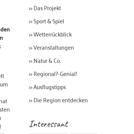
>> Das Projekt
>> Sport & Spiel
 den
>> Wetterrückblick
on
k
>> Veranstaltungen
>> Natur & Co.
>> Regional?-Genial!
lt
aum
>> Ausflugstipps
>> Die Region entdecken
hat
rsten
n
Interessant
t
he,