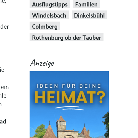
Ausflugstipps
Familien
Windelsbach
Dinkelsbühl
Colmberg
 der
Rothenburg ob der Tauber
Anzeige
ie
 ein
hle
n
fad