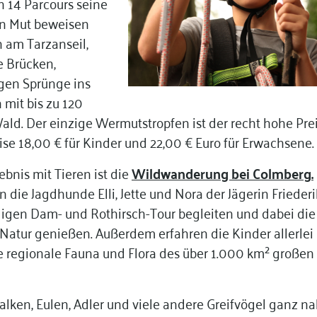
n 14 Parcours seine
en Mut beweisen
n am Tarzanseil,
e Brücken,
gen Sprünge ins
 mit bis zu 120
ld. Der einzige Wermutstropfen ist der recht hohe Pre
e 18,00 € für Kinder und 22,00 € Euro für Erwachsene.
bnis mit Tieren ist die
Wildwanderung bei Colmberg
.
 die Jagdhunde Elli, Jette und Nora der Jägerin Frieder
tüdigen Dam- und Rothirsch-Tour begleiten und dabei die
Natur genießen. Außerdem erfahren die Kinder allerlei
 regionale Fauna und Flora des über 1.000 km² großen
lken, Eulen, Adler und viele andere Greifvögel ganz n