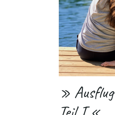
» Ausflugs
Teil I «