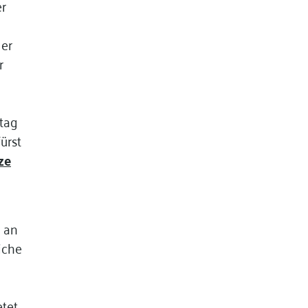
er
der
r
tag
ürst
ze
n an
iche
etet