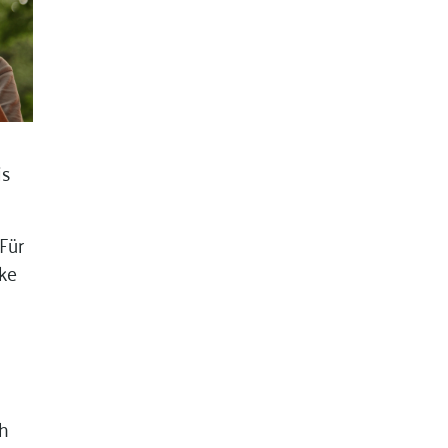
is
Für
ike
ah