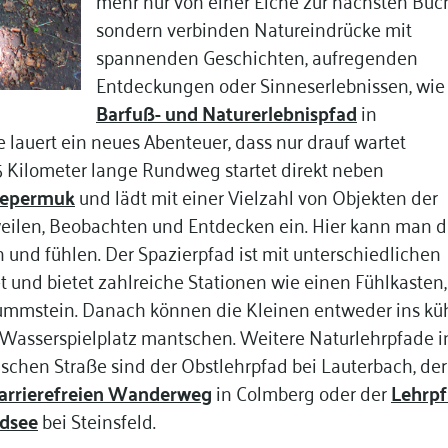
sondern verbinden Natureindrücke mit
spannenden Geschichten, aufregenden
Entdeckungen oder Sinneserlebnissen, wie
Barfuß- und Naturerlebnispfad
in
 lauert ein neues Abenteuer, dass nur drauf wartet
5 Kilometer lange Rundweg startet direkt neben
epermuk
und lädt mit einer Vielzahl von Objekten der
ilen, Beobachten und Entdecken ein. Hier kann man d
n und fühlen. Der Spazierpfad ist mit unterschiedlichen
und bietet zahlreiche Stationen wie einen Fühlkasten,
ummstein. Danach können die Kleinen entweder ins kü
Wasserspielplatz mantschen. Weitere Naturlehrpfade i
schen Straße sind der Obstlehrpfad bei Lauterbach, der
arrierefreien Wanderweg
in Colmberg oder der
Lehrp
ndsee
bei Steinsfeld.