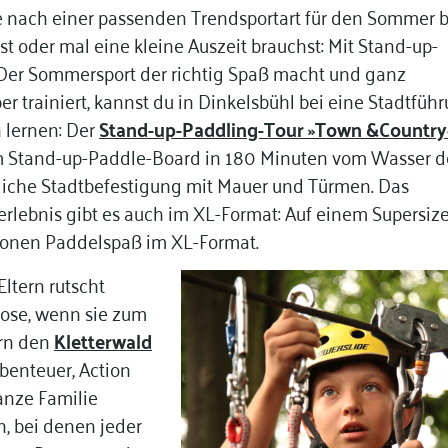
 nach einer passenden Trendsportart für den Sommer bi
st oder mal eine kleine Auszeit brauchst: Mit
Stand-up-
! Der Sommersport der richtig Spaß macht und ganz
 trainiert, kannst du in Dinkelsbühl bei eine Stadtfüh
 lernen: Der
Stand-up-Paddling-Tour »Town &Country
m Stand-up-Paddle-Board in 180 Minuten vom Wasser d
rliche Stadtbefestigung mit Mauer und Türmen. Das
lebnis gibt es auch im XL-Format: Auf einem Supersize
rsonen Paddelspaß im XL-Format.
Eltern rutscht
Hose, wenn sie zum
ern den
Kletterwald
benteuer, Action
anze Familie
, bei denen jeder