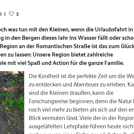
0
|
3
h was tun mit den Kleinen, wenn die Urlaubsfahrt in
in den Bergen dieses Jahr ins Wasser fällt oder sch
 Region an der Romantischen Straße ist das zum Glüc
n zu lassen: Unsere Region bietet zahlreiche
e mit viel Spaß und Action für die ganze Familie.
Die Kindheit ist die perfekte Zeit um die We
zu entdecken und Abenteuer zu erleben. K
sind die Kleinen draußen, kann die
Forschungsreise beginnen, denn die Natur 
noch viel mehr zu bieten als sich auf den e
Blick vermuten lässt. Viele der in der Regio
ausgetäfelten Lehrpfade führen heute nich
mehr nur von einer Eiche zur nächsten Buc