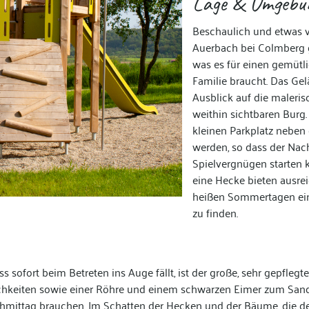
Lage & Umgebu
Beschaulich und etwas v
Auerbach bei Colmberg ge
was es für einen gemütl
Familie braucht. Das Gel
Ausblick auf die maleri
weithin sichtbaren Burg.
kleinen Parkplatz neben
werden, so dass der Nac
Spielvergnügen starten 
eine Hecke bieten ausre
heißen Sommertagen ein
zu finden.
s sofort beim Betreten ins Auge fällt, ist der große, sehr gepflegte
chkeiten sowie einer Röhre und einem schwarzen Eimer zum Sand s
hmittag brauchen. Im Schatten der Hecken und der Bäume, die d