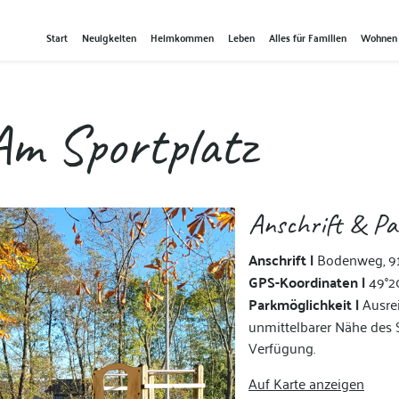
Start
Neuigkeiten
Heimkommen
Leben
Alles für Familien
Wohnen
 Am Sportplatz
Anschrift & Pa
Anschrift |
Bodenweg, 91
GPS-Koordinaten |
49°20
Parkmöglichkeit |
Ausrei
unmittelbarer Nähe des S
Verfügung.
Auf Karte anzeigen