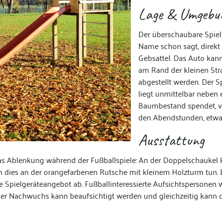
Lage & Umgebu
Der überschaubare Spielp
Name schon sagt, direkt
Gebsattel. Das Auto kan
am Rand der kleinen Stra
abgestellt werden. Der S
liegt unmittelbar neben 
Baumbestand spendet, v
den Abendstunden, etwa
Ausstattung
etwas Ablenkung während der Fußballspiele: An der Doppelschauke
nn dies an der orangefarbenen Rutsche mit kleinem Holzturm tun. E
e Spielgeräteangebot ab. Fußballinteressierte Aufsichtspersonen w
 Der Nachwuchs kann beaufsichtigt werden und gleichzeitig kann 