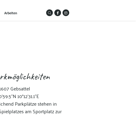
Arbeiten
rkmöglichkeiten
607 Gebsattel
'59.5"N 10°12'31.1"E
chend Parkplätze stehen in
pielplatzes am Sportplatz zur