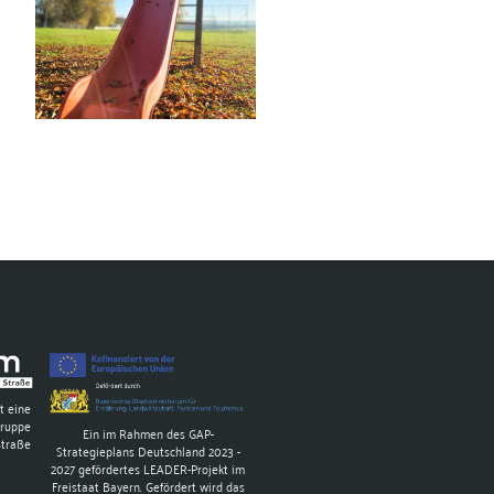
t eine
gruppe
Ein im Rahmen des GAP-
Straße
Strategieplans Deutschland 2023 -
2027 gefördertes LEADER-Projekt im
Freistaat Bayern. Gefördert wird das