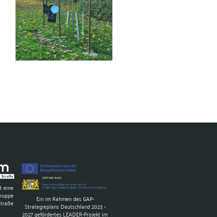
t eine
gruppe
Ein im Rahmen des GAP-
Straße
Strategieplans Deutschland 2023 -
2027 gefördertes LEADER-Projekt im