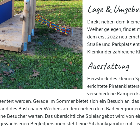
Lage & Umgebu
Direkt neben dem klein
Weiher gelegen, findet m
dem erst 2022 neu errich
Straße und Parkplatz entf
Kleinkinder zahlreiche K
Ausstattung
Herzstück des kleinen Sp
errichtete Piratenkletter
verschiedene Rampen ka
eentert werden. Gerade im Sommer bietet sich ein Besuch an, das 
rand des Bastenauer Weihers an dem neben dem Badevergnügen
ine Besucher warten. Das übersichtliche Spielangebot wird von 
sgewachsenen Begleitpersonen steht eine Sitzbankgarnitur mit T