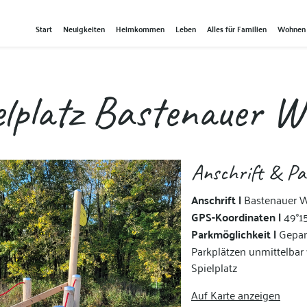
Start
Neuigkeiten
Heimkommen
Leben
Alles für Familien
Wohnen
elplatz Bastenauer W
Anschrift & Pa
Anschrift |
Bastenauer W
GPS-Koordinaten |
49°15
Parkmöglichkeit |
Gepar
Parkplätzen unmittelbar
Spielplatz
Auf Karte anzeigen