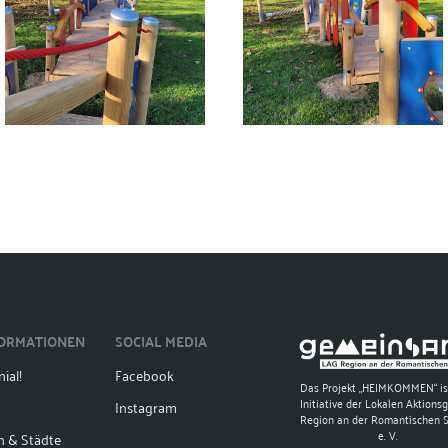
FORMATIONEN
SOCIAL MEDIA
ial!
Facebook
Das Projekt „HEIMKOMMEN“ is
Initiative der Lokalen Aktions
Instagram
Region an der Romantischen 
e. V.
n & Städte